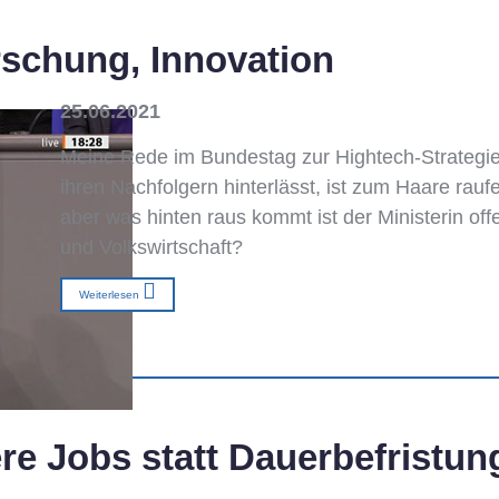
rschung, Innovation
25.06.2021
Meine Rede im Bundestag zur Hightech-Strategie
ihren Nachfolgern hinterlässt, ist zum Haare rauf
aber was hinten raus kommt ist der Ministerin offe
und Volkswirtschaft?
Weiterlesen
ere Jobs statt Dauerbefristun