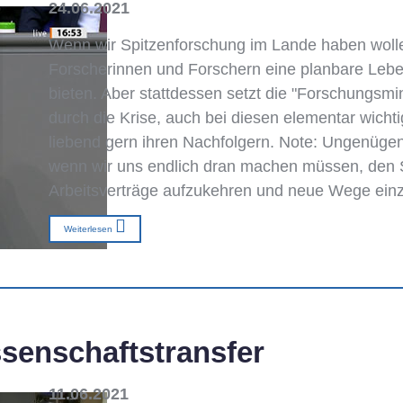
24.06.2021
Wenn wir Spitzenforschung im Lande haben woll
Forscherinnen und Forschern eine planbare Lebe
bieten. Aber stattdessen setzt die "Forschungsmin
durch die Krise, auch bei diesen elementar wich
liebend gern ihren Nachfolgern. Note: Ungenügend
wenn wir uns endlich dran machen müssen, den S
Arbeitsverträge aufzukehren und neue Wege ein
Weiterlesen
senschaftstransfer
11.06.2021