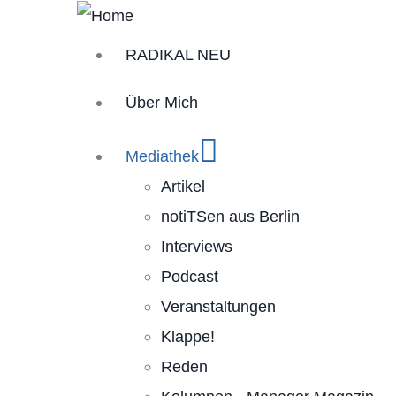
Skip
Main
to
RADIKAL NEU
main
navigation
Über Mich
content
Mediathek
Artikel
notiTSen aus Berlin
Interviews
Podcast
Veranstaltungen
Klappe!
Reden