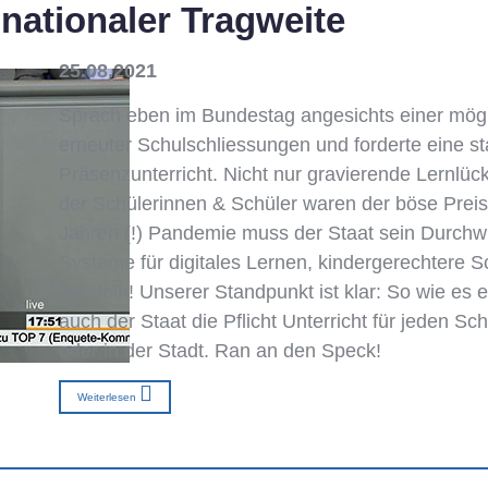
nationaler Tragweite
25.08.2021
Sprach eben im Bundestag angesichts einer mög
erneuter Schulschliessungen und forderte eine st
Präsenzunterricht. Nicht nur gravierende Lernlü
der Schülerinnen & Schüler waren der böse Prei
Jahren (!) Pandemie muss der Staat sein Durchwur
Systeme für digitales Lernen, kindergerechtere 
handeln! Unserer Standpunkt ist klar: So wie es e
auch der Staat die Pflicht Unterricht für jeden S
oder in der Stadt. Ran an den Speck!
Weiterlesen