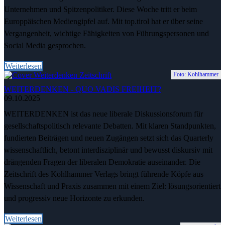
Unternehmen und Spitzenpolitiker. Diese Woche tritt er beim
Europpäischen Mediengipfel auf. Mit top.tirol hat er über seine
Vergangenheit, wichtige Fähigkeiten von Führungspersonen und
Social Media gesprochen.
Weiterlesen
Foto: Kohlhammer
WEITERDENKEN - QUO VADIS FREIHEIT?
09.10.2025
WEITERDENKEN ist das neue liberale Diskussionsforum für
gesellschaftspolitisch relevante Debatten. Mit klaren Standpunkten,
fundierten Beiträgen und neuen Zugängen setzt sich das Quarterly
wissenschaftlich, betont interdisziplinär und bewusst diskursiv mit
drängenden Fragen der liberalen Demokratie auseinander. Die
Zeitschrift des Kohlhammer Verlags bringt führende Köpfe aus
Wissenschaft und Praxis zusammen mit einem Ziel: lösungsorientiert
und progressiv neue Horizonte zu erkunden.
Weiterlesen