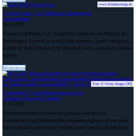
www.freelancermap.de
Freelancermap - Die Politik hasst überwiegend
Selbstständige
06.04.2025
Thomas Sattelberger war Vorstand der Telekom und Mitglied des
Bundestages. Er weiß, was die Politik tun muss, damit Freelancer
endlich ihr volles Potenzial für Wirtschaft und Gesellschaft entfalten
können.
Weiterlesen
Foto: E+/Getty Images [M]
Handelsblatt - Unternehmer müssen in der
Transition führen wie Gründer
01.04.2025
Detailversessenheit zeichnet erfolgreiche Gründer aus,
Konzernchefs und Mittelständler delegieren dagegen oft nur noch.
Das ist gerade in einer Krise verkehrt, meint Thomas Sattelberger.