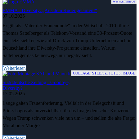
www.emma.de
EMMA - Diversity: „Aus dem Ruder gelaufen!“
07.10.2025
Er gilt als „Vater der Frauenquote“ in der Wirtschaft. 2010 führte
Thomas Sattelberger als Telekom-Vorstand eine 30-Prozent-Quote
ein. Jetzt sieht er, wie auf Druck von Trump Unternehmen auch in
Deutschland ihre Diversity-Programme einstellen. Warum
Sattelberger das keineswegs nur negativ sieht.
Weiterlesen
COLLAGE: STED/SZ, FOTOS: IMAGE
Südddeutsche Zeitung - Goodbye,
Diversity?
17.05.2025
Lange galten Frauenförderung, Vielfalt in der Belegschaft und
Pride-Logos als unverzichtbar für das Image deutscher Konzerne.
Wegen Trump schwenken viele nun um – und stellen die alte Frage:
Moral oder Marge?
Weiterlesen