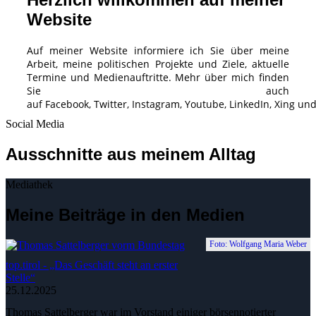
Website
Auf meiner Website informiere ich Sie über meine
Arbeit, meine politischen Projekte und Ziele, aktuelle
Termine und Medienauftritte. Mehr über mich finden
Sie auch
auf
Facebook
,
Twitter
,
Instagram
,
Youtube
,
LinkedIn
,
Xing
un
Social Media
Ausschnitte aus meinem Alltag
Mediathek
Meine Beiträge in den Medien
Foto: Wolfgang Maria Weber
top.tirol - „Das Geschäft steht an erster
Stelle“
25.12.2025
Thomas Sattelberger war im Vorstand einiger börsennotierter