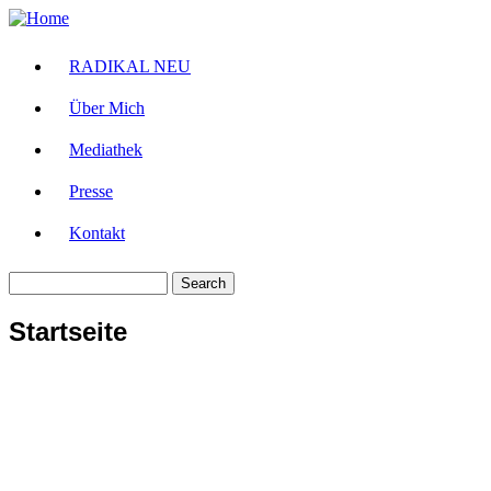
Skip
to
main
RADIKAL NEU
Main
content
navigation
Über Mich
Mediathek
Presse
Kontakt
Search
Startseite