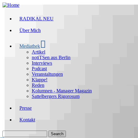
Skip
to
main
RADIKAL NEU
Main
content
navigation
Über Mich
Mediathek
Artikel
notiTSen aus Berlin
Interviews
Podcast
Veranstaltungen
Klappe!
Reden
Kolumnen - Manager Magazin
Sattelbergers Rigorosum
Presse
Kontakt
Search