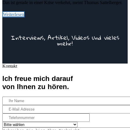
Das ist gerade in einer Krise verkehrt, meint Thomas Sattelberger.
Weiterlesen
Interviews, Artikel, Videos und vieles
mehr!
Kontakt
Zur Mediathek
Ich freue mich darauf
von Ihnen zu hören.
Your
Name
Your
Email
Telefonnummer
Select
Message