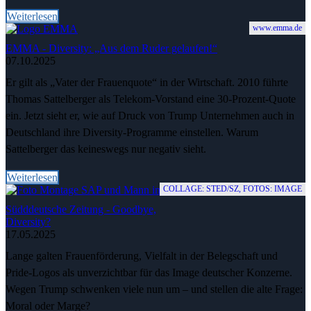
Weiterlesen
www.emma.de
EMMA - Diversity: „Aus dem Ruder gelaufen!“
07.10.2025
Er gilt als „Vater der Frauenquote“ in der Wirtschaft. 2010 führte
Thomas Sattelberger als Telekom-Vorstand eine 30-Prozent-Quote
ein. Jetzt sieht er, wie auf Druck von Trump Unternehmen auch in
Deutschland ihre Diversity-Programme einstellen. Warum
Sattelberger das keineswegs nur negativ sieht.
Weiterlesen
COLLAGE: STED/SZ, FOTOS: IMAGE
Südddeutsche Zeitung - Goodbye,
Diversity?
17.05.2025
Lange galten Frauenförderung, Vielfalt in der Belegschaft und
Pride-Logos als unverzichtbar für das Image deutscher Konzerne.
Wegen Trump schwenken viele nun um – und stellen die alte Frage:
Moral oder Marge?