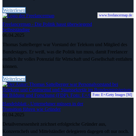
Weiterlesen
www.freelancermap.de
Freelancermap - Die Politik hasst überwiegend
Selbstständige
06.04.2025
Thomas Sattelberger war Vorstand der Telekom und Mitglied des
Bundestages. Er weiß, was die Politik tun muss, damit Freelancer
endlich ihr volles Potenzial für Wirtschaft und Gesellschaft entfalten
können.
Weiterlesen
Foto: E+/Getty Images [M]
Handelsblatt - Unternehmer müssen in der
Transition führen wie Gründer
01.04.2025
Detailversessenheit zeichnet erfolgreiche Gründer aus,
Konzernchefs und Mittelständler delegieren dagegen oft nur noch.