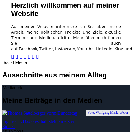
Herzlich willkommen auf meiner
Website
Auf meiner Website informiere ich Sie über meine
Arbeit, meine politischen Projekte und Ziele, aktuelle
Termine und Medienauftritte. Mehr über mich finden
Sie auch
auf
Facebook
,
Twitter
,
Instagram
,
Youtube
,
LinkedIn
,
Xing
un
Social Media
Ausschnitte aus meinem Alltag
Mediathek
Meine Beiträge in den Medien
Foto: Wolfgang Maria Weber
top.tirol - „Das Geschäft steht an erster
Stelle“
25.12.2025