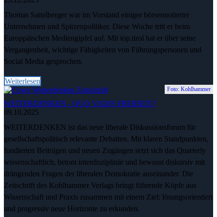
Thomas Sattelberger war im Vorstand einiger börsennotierter
Unternehmen und Spitzenpolitiker. Diese Woche tritt er beim
Europpäischen Mediengipfel auf. Mit top.tirol hat er über seine
Vergangenheit, wichtige Fähigkeiten von Führungspersonen und
Social Media gesprochen.
Weiterlesen
Foto: Kohlhammer
WEITERDENKEN - QUO VADIS FREIHEIT?
09.10.2025
WEITERDENKEN ist das neue liberale Diskussionsforum für
gesellschaftspolitisch relevante Debatten. Mit klaren Standpunkten,
fundierten Beiträgen und neuen Zugängen setzt sich das Quarterly
wissenschaftlich, betont interdisziplinär und bewusst diskursiv mit
drängenden Fragen der liberalen Demokratie auseinander. Die
Zeitschrift des Kohlhammer Verlags bringt führende Köpfe aus
Wissenschaft und Praxis zusammen mit einem Ziel: lösungsorientiert
und progressiv neue Horizonte zu erkunden.