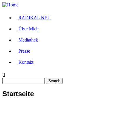
Skip
to
main
RADIKAL NEU
Main
content
navigation
Über Mich
Mediathek
Presse
Kontakt
Search
Startseite